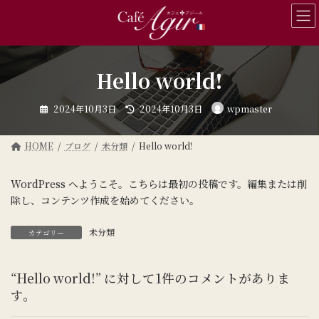
コ
ナ
ン
ビ
テ
ゲ
ン
ー
ツ
シ
Hello world!
へ
ョ
ス
ン
最
キ
に
2024年10月3日
2024年10月3日
wpmaster
終
ッ
移
更
新
プ
動
日
HOME
ブログ
未分類
Hello world!
時
:
WordPress へようこそ。こちらは最初の投稿です。編集または削
除し、コンテンツ作成を始めてください。
未分類
カテゴリー
“
Hello world!
” に対して1件のコメントがありま
す。