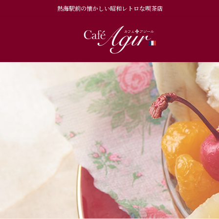
コ
ナ
熱海駅前の懐かしい昭和レトロな喫茶店
ン
ビ
テ
ゲ
ン
ー
ツ
シ
へ
ョ
ス
ン
キ
に
ッ
移
プ
動