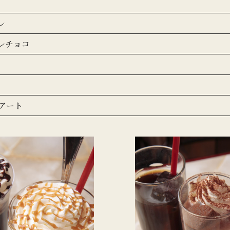
レ
レチョコ
アート