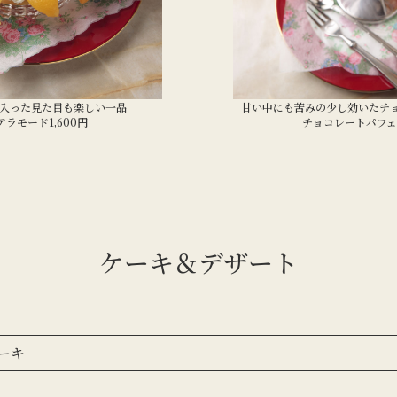
入った見た目も楽しい一品
甘い中にも苦みの少し効いたチ
ラモード1,600円
チョコレートパフェ1
ケーキ＆デザート
ーキ